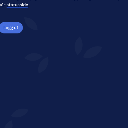
vår
statusside
.
Logg ut