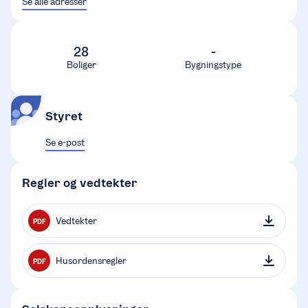
Se alle adresser
28
-
Boliger
Bygningstype
Styret
Se e-post
Regler og vedtekter
Vedtekter
PDF
Husordensregler
PDF