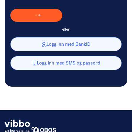
Laster inn Vipps …
eller
Logg inn med BankID
Logg inn med SMS og passord