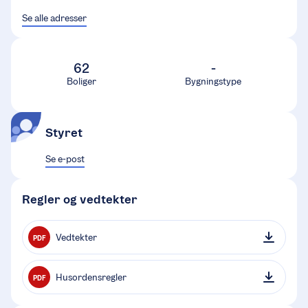
Se alle adresser
62
-
Boliger
Bygningstype
Styret
Se e-post
Regler og vedtekter
Vedtekter
PDF
Husordensregler
PDF