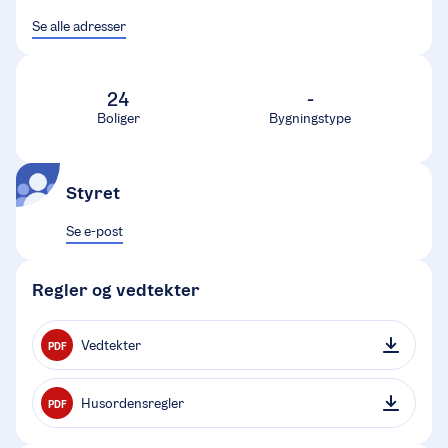
Se alle adresser
24
-
Boliger
Bygningstype
Styret
Se e-post
Regler og vedtekter
Vedtekter
PDF
Husordensregler
PDF