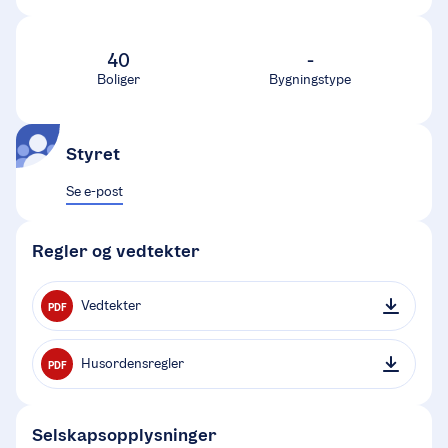
40
-
Boliger
Bygningstype
Styret
Se e-post
Regler og vedtekter
Vedtekter
PDF
Husordensregler
PDF
Selskapsopplysninger