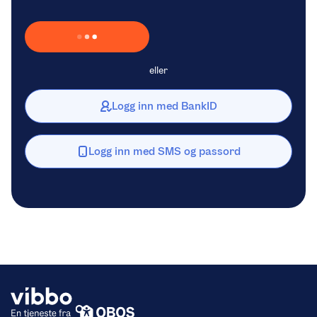
Laster inn Vipps …
eller
Logg inn med BankID
Logg inn med SMS og passord