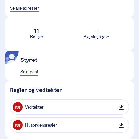
Se alle adresser
11
-
Boliger
Bygningstype
Styret
Se e-post
Regler og vedtekter
Vedtekter
PDF
Husordensregler
PDF