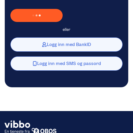
Laster inn Vipps …
eller
Logg inn med BankID
Logg inn med SMS og passord