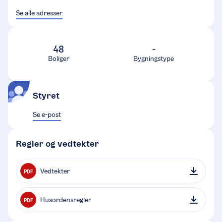
Se alle adresser
48
-
Boliger
Bygningstype
Styret
Se e-post
Regler og vedtekter
Vedtekter
PDF
Husordensregler
PDF