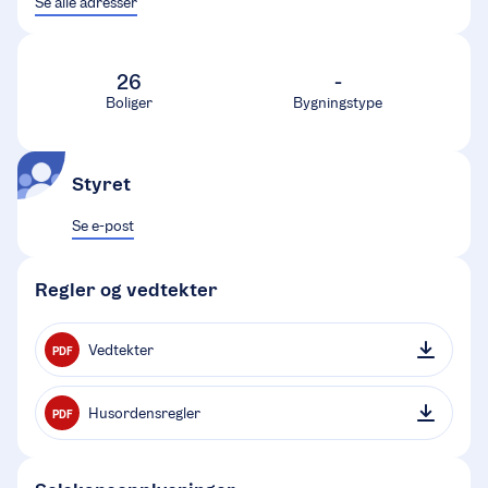
Se alle adresser
26
-
Boliger
Bygningstype
Styret
Se e-post
Regler og vedtekter
Vedtekter
PDF
Husordensregler
PDF