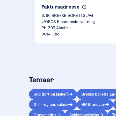
Fakturaadresse
S. 96 BREKKE BORETTSLAG
v/OBOS Eiendomsforvaltning
Pb. 393 Alnabru
0614 Oslo
Temaer
Bod (loft og kjeller)
Brekke borettslag
Grill- og badeplass
HMS-ansvar
Oppvarming
Sykkelparkering
T