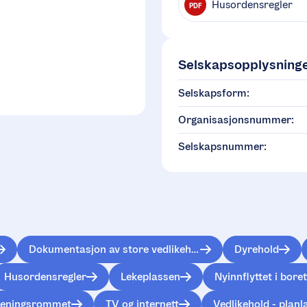
Husordensregler
PDF
Selskapsopplysning
Selskapsform:
Organisasjonsnummer:
Selskapsnummer:
Dokumentasjon av store vedlikeholdsprosjekter
Dyrehold
Husordensregler
Lekeplassen
Nyinnflyttet i bore
reningsrommet
TV og internett
Vedlikehold - planl