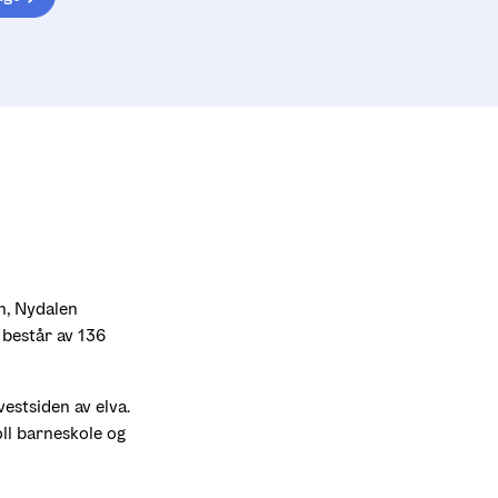
n, Nydalen 
består av 136 
estsiden av elva. 
ll barneskole og 