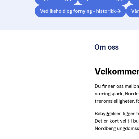
Vedlikehold og fornying - historikk
Vår
Om oss
Velkommen 
Du finner oss mellom
næringspark, Nordmar
treromsleiligheter, f
Bebyggelsen ligger fr
Det er kort vei til b
Nordberg ungdomssk