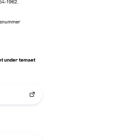
54-1962. 
onsnummer 
et under temaet 