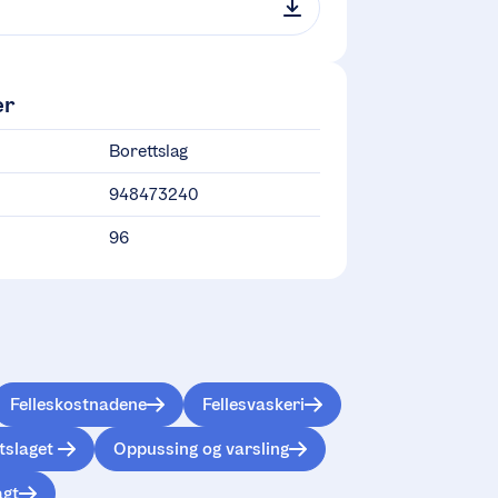
er
Borettslag
948473240
96
Felleskostnadene
Fellesvaskeri
ttslaget
Oppussing og varsling
agt