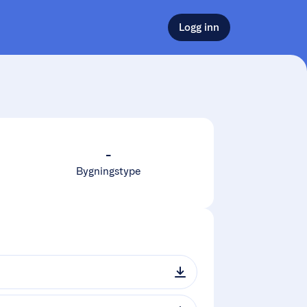
Logg inn
-
Bygningstype