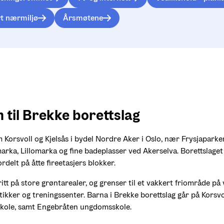
t nærmiljø
Årsmøtene
til Brekke borettslag
 Korsvoll og Kjelsås i bydel Nordre Aker i Oslo, nær Frysjaparke
ka, Lillomarka og fine badeplasser ved Akerselva. Borettslaget 
ordelt på åtte fireetasjers blokker.
itt på store grøntarealer, og grenser til et vakkert friområde på v
utikker og treningssenter. Barna i Brekke borettslag går på Korsvo
ole, samt Engebråten ungdomsskole.