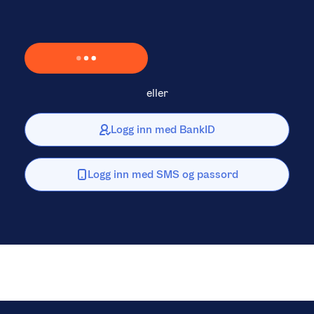
Laster inn Vipps …
eller
Logg inn med BankID
Logg inn med SMS og passord