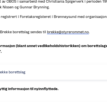
t av OBOS i samarbeid med Christiania Spigerverk i perioden 19
ik Nissen og Gunnar Brynning.
r registrert i Foretaksregisteret i Brønnøysund med organisasj
 Brekke borettslag sendes til 
brekke@styrerommet.no
.
formasjon (blant annet vedlikeholdshistorikken) om borettslag
.
ekke borettslag
ttig informasjon til nyinnflyttede.