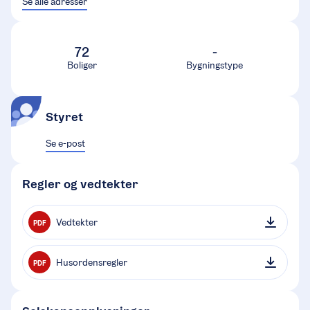
Se alle adresser
72
-
Boliger
Bygningstype
Styret
Se e-post
Regler og vedtekter
Vedtekter
PDF
Husordensregler
PDF