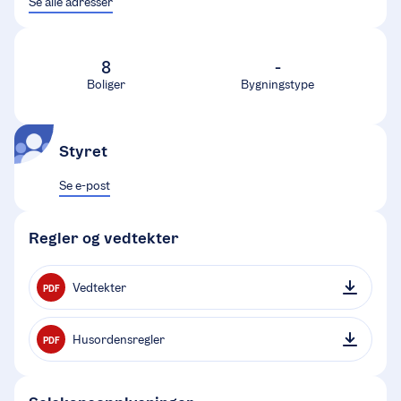
Se alle adresser
8
-
Boliger
Bygningstype
Styret
Se e-post
Regler og vedtekter
Vedtekter
PDF
Husordensregler
PDF