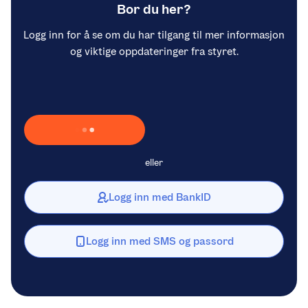
Bor du her?
Logg inn for å se om du har tilgang til mer informasjon
og viktige oppdateringer fra styret.
Laster inn Vipps …
eller
Logg inn med BankID
Logg inn med SMS og passord