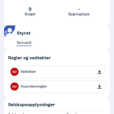
9
-
Boliger
Bygningstype
Styret
Se e-post
Regler og vedtekter
Vedtekter
PDF
Husordensregler
PDF
Selskapsopplysninger