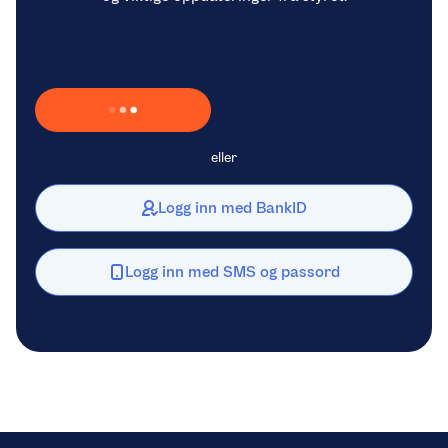
Laster inn Vipps …
eller
Logg inn med BankID
Logg inn med SMS og passord