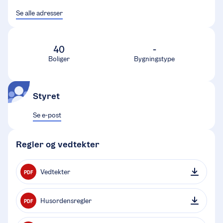
Se alle adresser
40
-
Boliger
Bygningstype
Styret
Se e-post
Regler og vedtekter
Vedtekter
PDF
Husordensregler
PDF