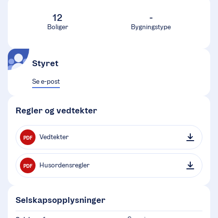
12
-
Boliger
Bygningstype
Styret
Se e-post
Regler og vedtekter
Vedtekter
PDF
Husordensregler
PDF
Selskapsopplysninger