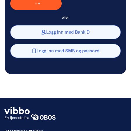
Laster inn Vipps …
eller
Logg inn med BankID
Logg inn med SMS og passord