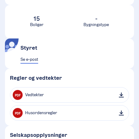
15
-
Boliger
Bygningstype
Styret
Se e-post
Regler og vedtekter
Vedtekter
PDF
Husordensregler
PDF
Selskapsopplysninger