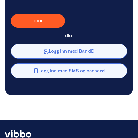
Laster inn Vipps …
eller
Logg inn med BankID
Logg inn med SMS og passord