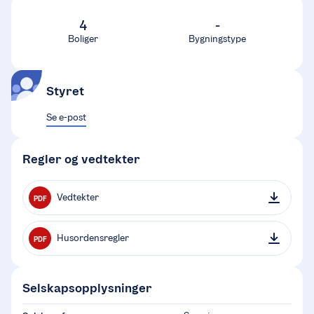
4
-
Boliger
Bygningstype
Styret
Se e-post
Regler og vedtekter
Vedtekter
PDF
Husordensregler
PDF
Selskapsopplysninger