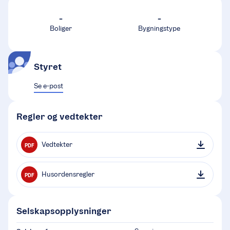
-
-
Boliger
Bygningstype
Styret
Se e-post
Regler og vedtekter
Vedtekter
PDF
Husordensregler
PDF
Selskapsopplysninger