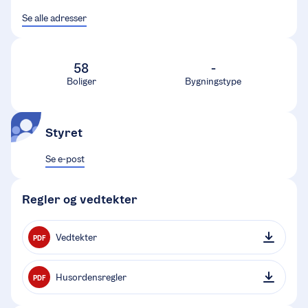
Se alle adresser
58
-
Boliger
Bygningstype
Styret
Se e-post
Regler og vedtekter
Vedtekter
PDF
Husordensregler
PDF