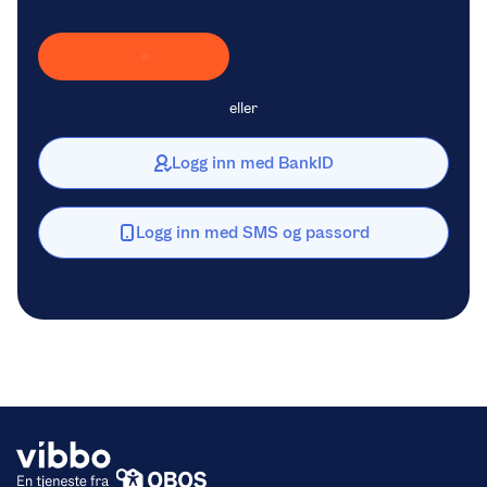
Laster inn Vipps …
eller
Logg inn med BankID
Logg inn med SMS og passord