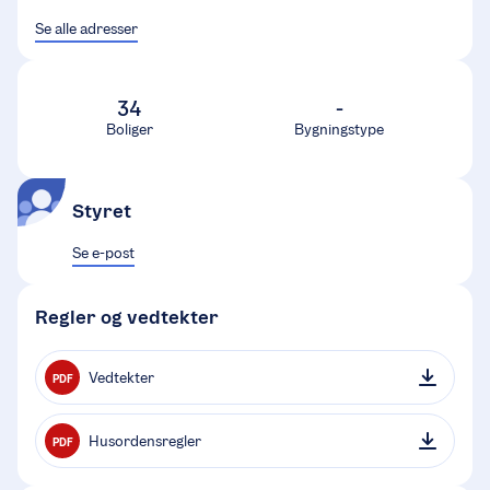
Se alle adresser
34
-
Boliger
Bygningstype
Styret
Se e-post
Regler og vedtekter
Vedtekter
PDF
Husordensregler
PDF