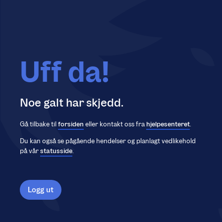
Uff da!
Noe galt har skjedd.
Gå tilbake til
forsiden
eller kontakt oss fra
hjelpesenteret
.
Du kan også se pågående hendelser og planlagt vedlikehold
på vår
statusside
.
Logg ut