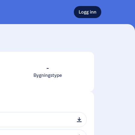
Logg inn
-
Bygningstype