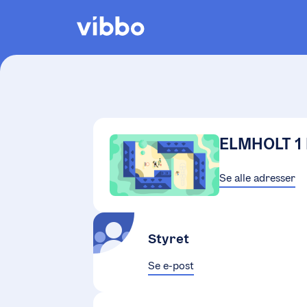
ELMHOLT 1
Se alle adresser
Styret
Se e-post