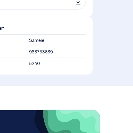
er
Sameie
983753639
5240