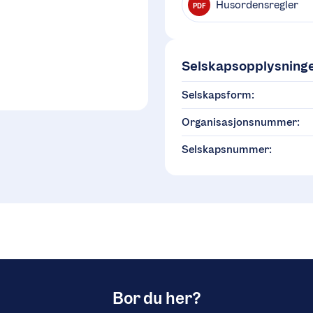
Husordensregler
PDF
Selskapsopplysning
Selskapsform:
Organisasjonsnummer:
Selskapsnummer:
Bor du her?