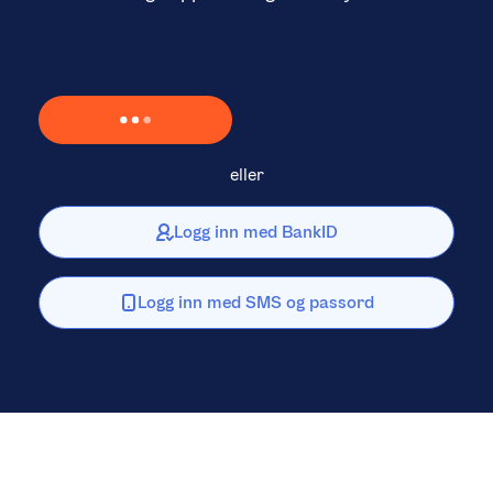
Laster inn Vipps …
eller
Logg inn med BankID
Logg inn med SMS og passord