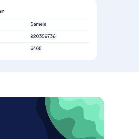
er
Sameie
920359736
6468