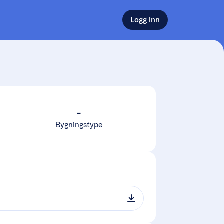
Logg inn
-
Bygningstype