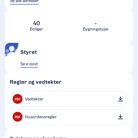
Se alle adresser
40
-
Boliger
Bygningstype
Styret
Se e-post
Regler og vedtekter
Vedtekter
PDF
Husordensregler
PDF