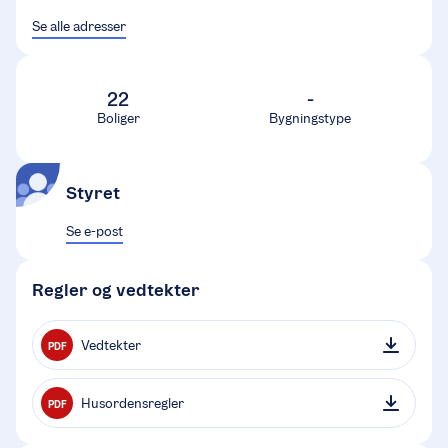
Se alle adresser
22
-
Boliger
Bygningstype
Styret
Se e-post
Regler og vedtekter
Vedtekter
PDF
Husordensregler
PDF