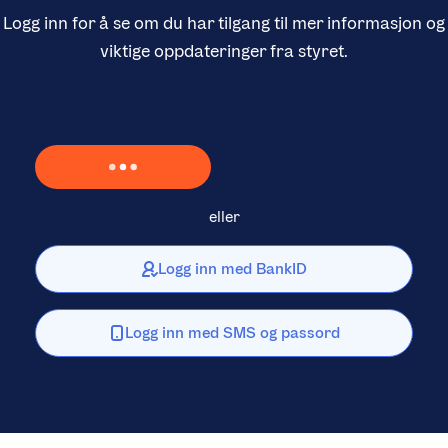
Logg inn for å se om du har tilgang til mer informasjon og
viktige oppdateringer fra styret.
Laster inn Vipps …
eller
Logg inn med BankID
Logg inn med SMS og passord