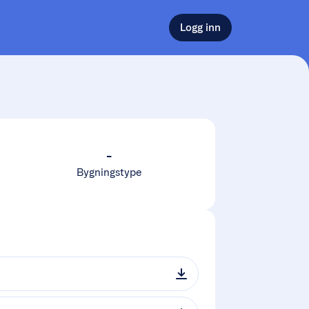
Logg inn
-
Bygningstype