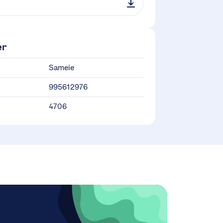
er
Sameie
995612976
4706