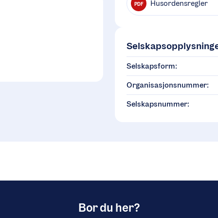
Husordensregler
PDF
Selskapsopplysning
Selskapsform:
Organisasjonsnummer:
Selskapsnummer:
Bor du her?