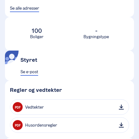
Se alle adresser
100
-
Boliger
Bygningstype
Styret
Se e-post
Regler og vedtekter
Vedtekter
PDF
Husordensregler
PDF