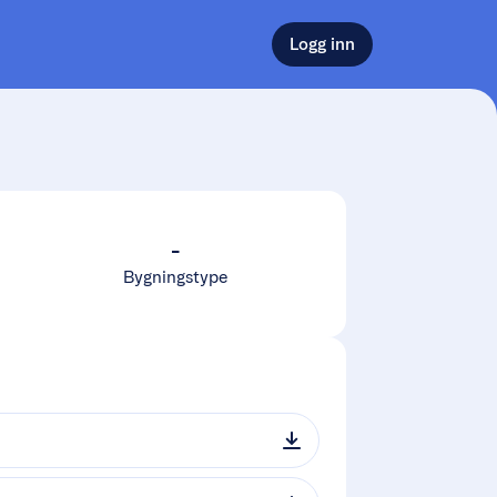
Logg inn
-
Bygningstype