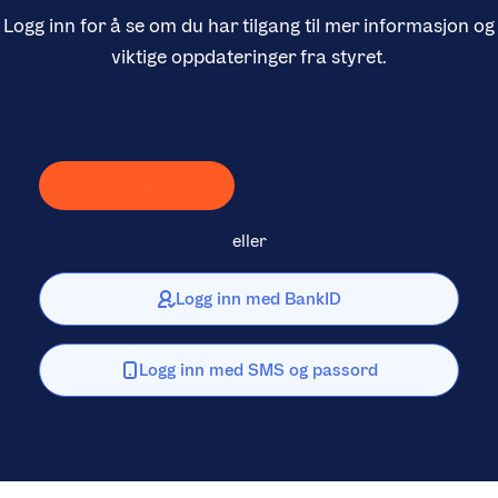
Logg inn for å se om du har tilgang til mer informasjon og
viktige oppdateringer fra styret.
Laster inn Vipps …
eller
Logg inn med BankID
Logg inn med SMS og passord