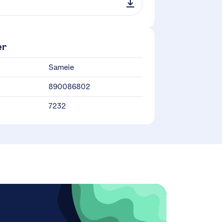
er
Sameie
890086802
7232