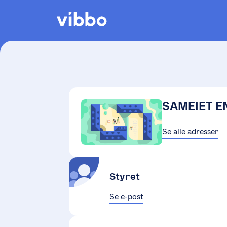
SAMEIET E
Se alle adresser
Styret
Se e-post