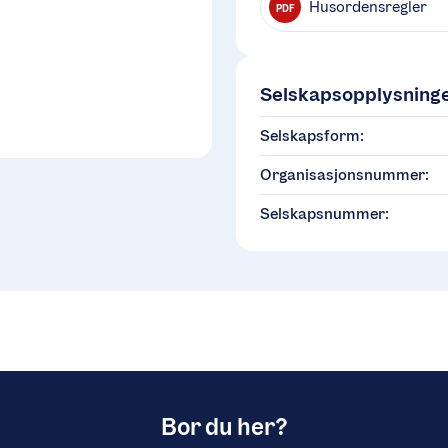
Husordensregler
PDF
Selskapsopplysning
Selskapsform:
Organisasjonsnummer:
Selskapsnummer:
Bor du her?