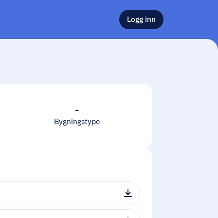
Logg inn
-
Bygningstype