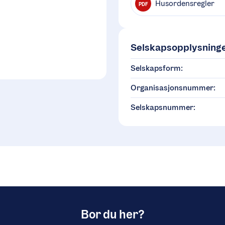
Husordensregler
PDF
Selskapsopplysning
Selskapsform:
Organisasjonsnummer:
Selskapsnummer:
Bor du her?