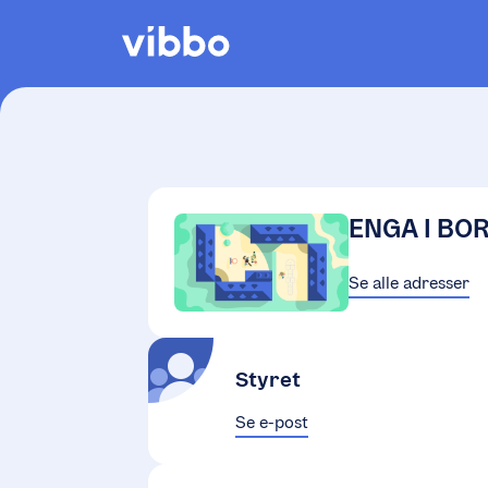
ENGA I BO
Se alle adresser
Styret
Se e-post