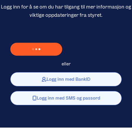
Logg inn for å se om du har tilgang til mer informasjon og
viktige oppdateringer fra styret.
Laster inn Vipps …
eller
Logg inn med BankID
Logg inn med SMS og passord