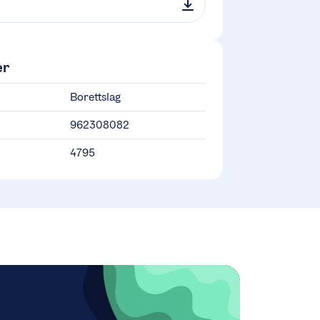
er
Borettslag
962308082
4795