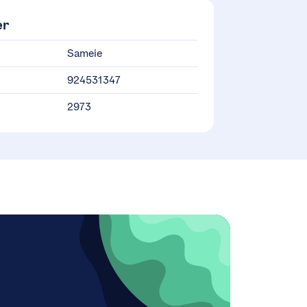
er
Sameie
924531347
2973