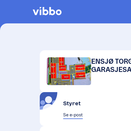
ENSJØ TOR
GARASJESA
Styret
Se e-post