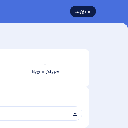
Logg inn
-
Bygningstype