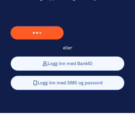
Laster inn Vipps …
eller
Logg inn med BankID
Logg inn med SMS og passord