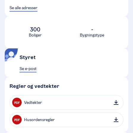
Se alle adresser
300
-
Boliger
Bygningstype
Styret
Se e-post
Regler og vedtekter
Vedtekter
PDF
Husordensregler
PDF