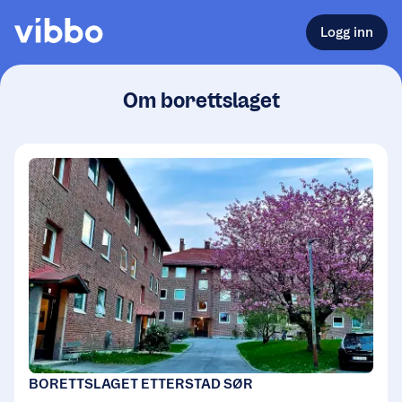
Logg inn
Om borettslaget
BORETTSLAGET ETTERSTAD SØR