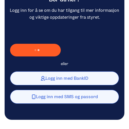
Logg inn for å se om du har tilgang til mer informasjon
og viktige oppdateringer fra styret.
Laster inn Vipps …
eller
Logg inn med BankID
Logg inn med SMS og passord