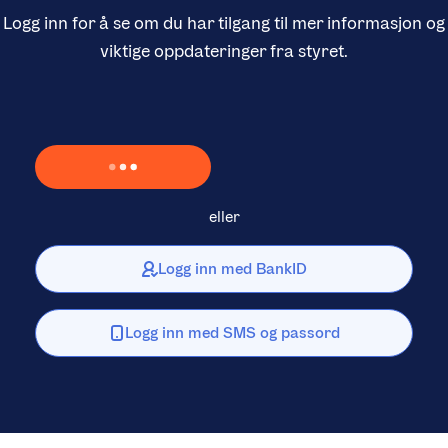
Logg inn for å se om du har tilgang til mer informasjon og
viktige oppdateringer fra styret.
Laster inn Vipps …
eller
Logg inn med BankID
Logg inn med SMS og passord