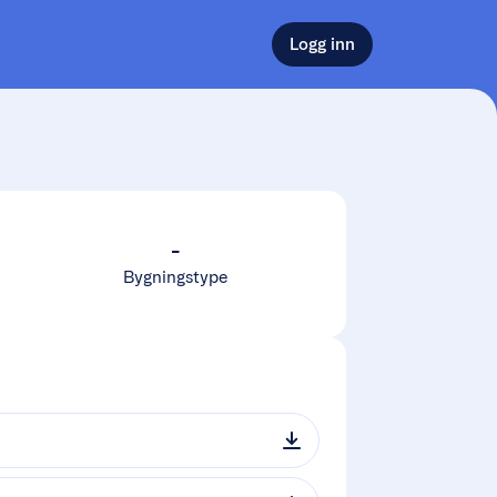
Logg inn
-
Bygningstype