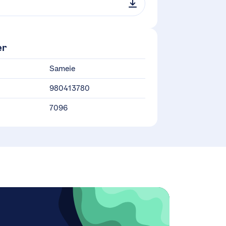
er
Sameie
980413780
7096