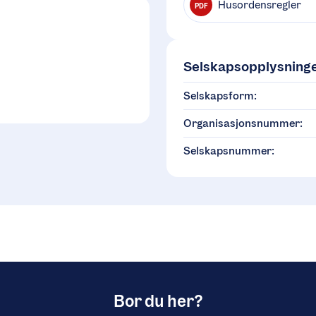
Husordensregler
PDF
Selskapsopplysning
Selskapsform:
Organisasjonsnummer:
Selskapsnummer:
Bor du her?