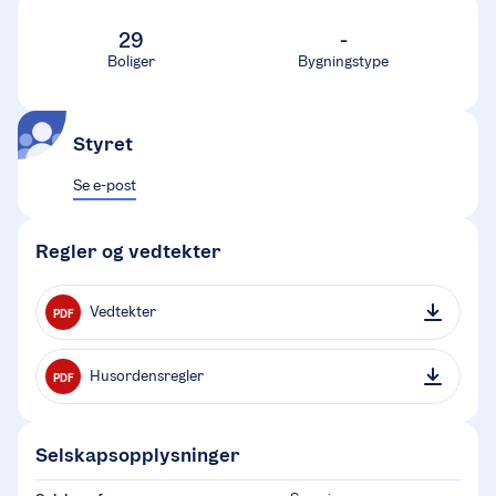
29
-
Boliger
Bygningstype
Styret
Se e-post
Regler og vedtekter
Vedtekter
PDF
Husordensregler
PDF
Selskapsopplysninger