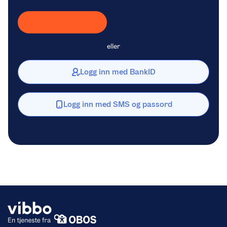
Laster inn Vipps …
eller
Logg inn med BankID
Logg inn med SMS og passord