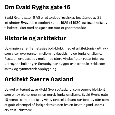
Om Evald Ryghs gate 16
Evald Ryghs gate 16 AS er et aksjeboligselskap bestående av 23 
leiligheter. Bygget ble oppført rundt 1929 til 1930, og ligger rolig og 
tilbaketrukket med bakgård inn mot et grøntområde.
Historie og arkitektur
Bygningen er en femetasjes boligblokk med et arkitektonisk uttrykk 
som viser overgangen mellom nyklassisisme og funksjonalisme. 
Fasaden er pusset og malt, med store vindusflater, rette linjer og 
utkragede balkonger. Samtidig har bygget tradisjonelle trekk som 
saltak og symmetrisk oppbygning.
Arkitekt Sverre Aasland
Bygget er tegnet av arkitekt Sverre Aasland, som senere ble kjent 
som en av pionerene innen norsk funksjonalisme. Evald Ryghs gate 
16 regnes som et tidlig og viktig prosjekt i hans karriere, og står som 
et godt eksempel på boligarkitekturen fra en brytningstid i norsk 
arkitekturhistorie.