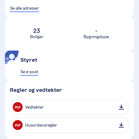
Se alle adresser
23
-
Boliger
Bygningstype
Styret
Se e-post
Regler og vedtekter
Vedtekter
PDF
Husordensregler
PDF