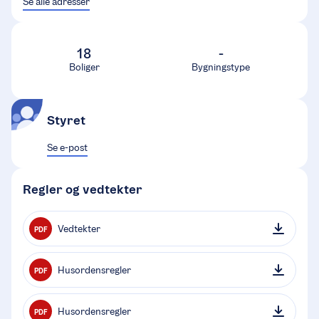
Se alle adresser
18
-
Boliger
Bygningstype
Styret
Se e-post
Regler og vedtekter
Vedtekter
PDF
Husordensregler
PDF
Husordensregler
PDF