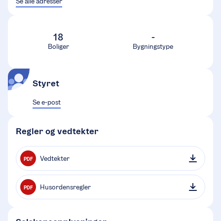
Se alle adresser
18
-
Boliger
Bygningstype
Styret
Se e-post
Regler og vedtekter
Vedtekter
PDF
Husordensregler
PDF