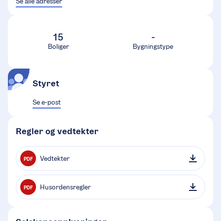
Se alle adresser
15
-
Boliger
Bygningstype
Styret
Se e-post
Regler og vedtekter
Vedtekter
PDF
Husordensregler
PDF