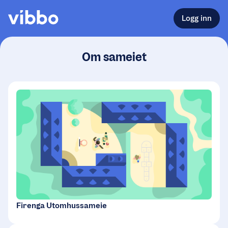
Logg inn
Om sameiet
Firenga Utomhussameie