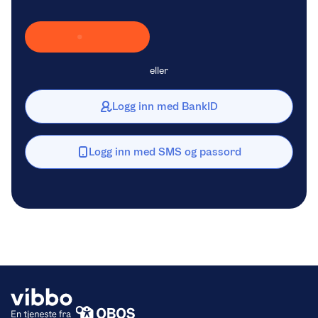
Laster inn Vipps …
eller
Logg inn med BankID
Logg inn med SMS og passord