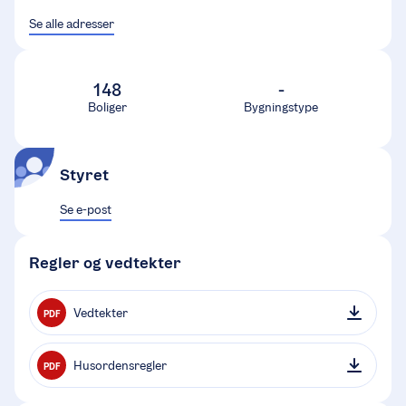
Se alle adresser
148
-
Boliger
Bygningstype
Styret
Se e-post
Regler og vedtekter
Vedtekter
PDF
Husordensregler
PDF