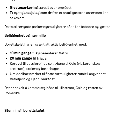
Gjesteparkering
 spredt over området
Et eget 
garasjelag
 som drifter et antall garasjeplasser som kan 
søkes om
Dette sikrer gode parkeringsmuligheter både for beboere og gjester.
Beliggenhet og nærmiljø
Borettslaget har en svært attraktiv beliggenhet, med:
10 min gange
 til kjøpesenteret Metro
20 min gange
 til Triaden
Kort vei til bussforbindelser, t-bane til Oslo (via Lørenskog 
sentrum), skoler og barnehager
Umiddelbar nærhet til flotte turmuligheter rundt Langvannet, 
Vesletjern og Kjenn-området
Det er enkelt å komme seg både til Lillestrøm, Oslo og resten av 
Romerike.
Stemning i borettslaget