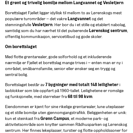
Et grønt og trivelig bomiljø mellom Langvannet og Vesletjern
Borettslaget Fjellet ligger idyllisk til mellom to av Lørenskogs mest 
populære turområder – det vakre 
Langvannet
 og det 
stemningsfulle 
Vesletjern
. Her bor du i et stille og etablert nabolag, 
samtidig som du har nærhet til det pulserende 
Lørenskog sentrum
, 
offentlig kommunikasjon, servicetilbud og gode skoler.
Om borettslaget
Med flotte grøntarealer, gode solforhold og et inkluderende 
nærmiljø er Fjellet et borettslag mange trives i – enten man er ny i 
området, småbarnsfamilie, senior eller ønsker seg en trygg og 
sentral bolig.
Borettslaget består av 
7 bygninger med totalt 148 leiligheter
 i 
lavblokker som ble oppført på 1960-tallet. Leilighetene er romslige 
og funksjonelle, med størrelser fra 
68 til 98 kvm
.
Eiendommen er kjent for sine rikelige grøntarealer, lune uteplasser 
og et stille bomiljø uten gjennomgangstrafikk. Beliggenheten er unik: 
kun et steinkast fra 
Grønn Campus
, et moderne park- og 
aktivitetsområde som knytter sammen Rådhusparken og Lørenskog 
sentrum. Her finnes lekeplasser, turstier og flotte oppholdssoner for 