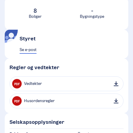
8
-
Boliger
Bygningstype
Styret
Se e-post
Regler og vedtekter
Vedtekter
PDF
Husordensregler
PDF
Selskapsopplysninger