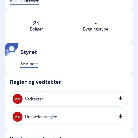
Se alle adresser
24
-
Boliger
Bygningstype
Styret
Se e-post
Regler og vedtekter
Vedtekter
PDF
Husordensregler
PDF