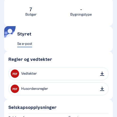
7
-
Boliger
Bygningstype
Styret
Se e-post
Regler og vedtekter
Vedtekter
PDF
Husordensregler
PDF
Selskapsopplysninger