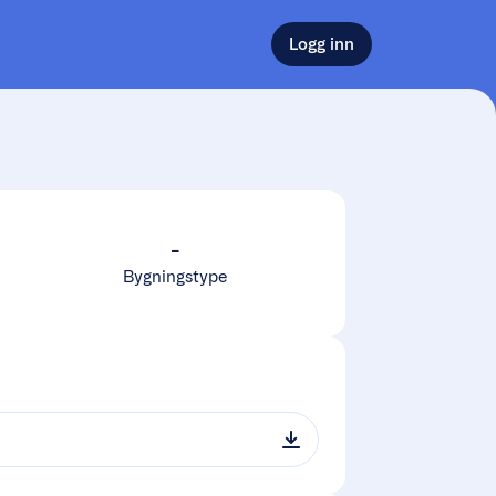
Logg inn
-
Bygningstype