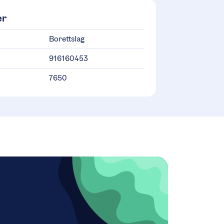
er
Borettslag
916160453
7650