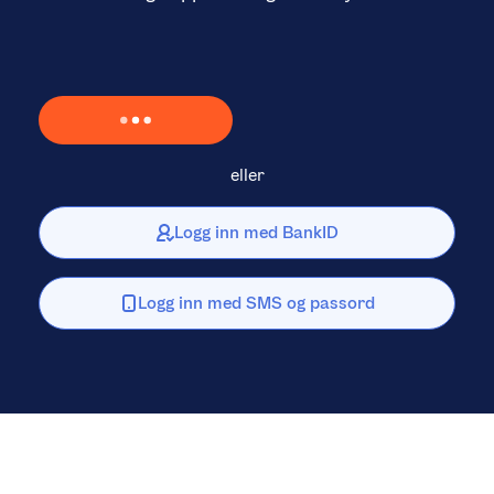
Laster inn Vipps …
eller
Logg inn med BankID
Logg inn med SMS og passord