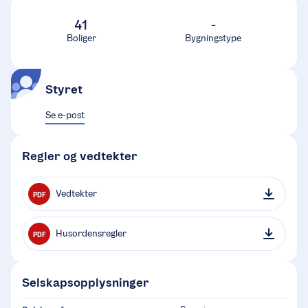
41
-
Boliger
Bygningstype
Styret
Se e-post
Regler og vedtekter
Vedtekter
PDF
Husordensregler
PDF
Selskapsopplysninger