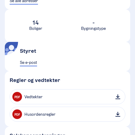
Se alle adresser
14
-
Boliger
Bygningstype
Styret
Se e-post
Regler og vedtekter
Vedtekter
PDF
Husordensregler
PDF