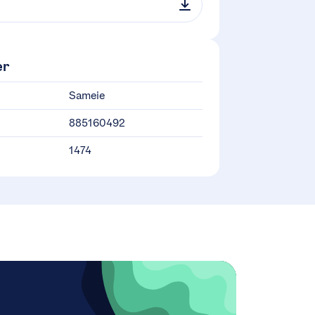
er
Sameie
885160492
1474