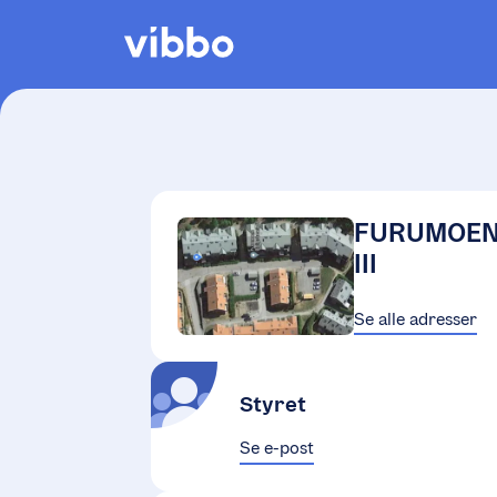
FURUMOEN
III
Se alle adresser
Styret
Se e-post