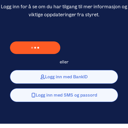
Logg inn for å se om du har tilgang til mer informasjon og
viktige oppdateringer fra styret.
Laster inn Vipps …
eller
Logg inn med BankID
Logg inn med SMS og passord