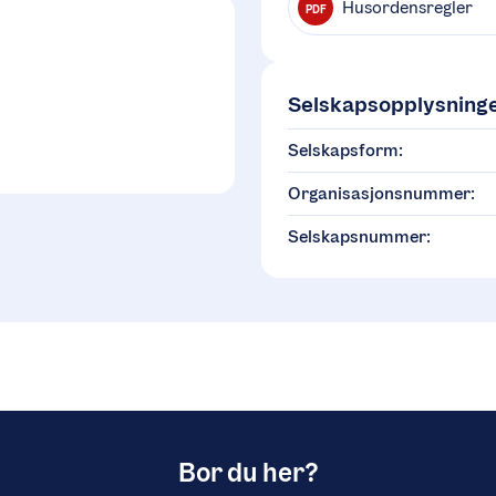
Husordensregler
PDF
Selskapsopplysning
Selskapsform:
Organisasjonsnummer:
Selskapsnummer:
Bor du her?