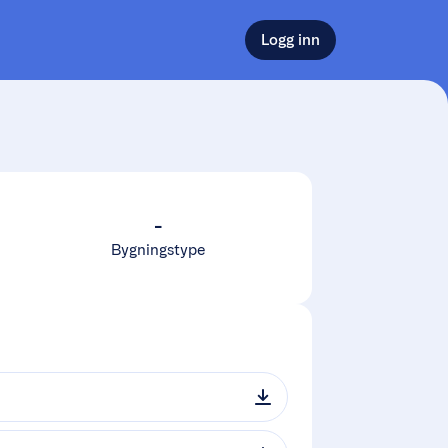
Logg inn
-
Bygningstype