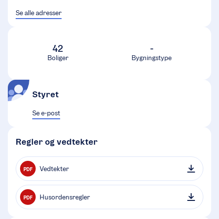
Se alle adresser
42
-
Boliger
Bygningstype
Styret
Se e-post
Regler og vedtekter
Vedtekter
PDF
Husordensregler
PDF