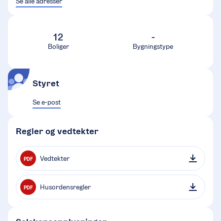
Se alle adresser
12
-
Boliger
Bygningstype
Styret
Se e-post
Regler og vedtekter
Vedtekter
PDF
Husordensregler
PDF