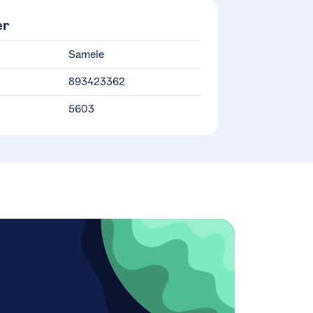
er
Sameie
893423362
5603