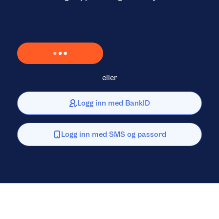
Laster inn Vipps …
eller
Logg inn med BankID
Logg inn med SMS og passord