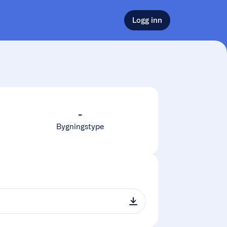
Logg inn
-
Bygningstype